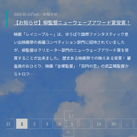
2025-10-21(Tue)／お知らせ
【お知らせ】柳監督ニューウェーブアワード賞受賞！
映画「レイニーブルー」は、ゆうばり国際ファンタスティック思
い出映画祭の長編コンペティション部門に招待されていました
が、柳監督はクリエーター部門のニューウェーブアワード賞を受
賞することが出来ました。 歴史ある映画祭での映えある受賞！ 審
査員のおひとり、映画「全裸監督」「百円の恋」の武正晴監督か
らトロフ…
1 /
21
1
2
3
4
5
...
10
20
...
»