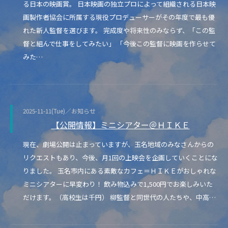
る日本の映画賞。 日本映画の独立プロによって組織される日本映
画製作者協会に所属する現役プロデューサーがその年度で最も優
れた新人監督を選びます。 完成度や将来性のみならず、「この監
督と組んで仕事をしてみたい」 「今後この監督に映画を作らせて
みた…
2025-11-11(Tue)／お知らせ
【公開情報】ミニシアター＠ＨＩＫＥ
現在、劇場公開は止まっていますが、玉名地域のみなさんからの
リクエストもあり、今後、月1回の上映会を企画していくことにな
りました。 玉名市内にある素敵なカフェ＝ＨＩＫＥがおしゃれな
ミニシアターに早変わり！ 飲み物込みで1,500円でお楽しみいた
だけます。（高校生は千円） 柳監督と同世代の人たちや、中高…