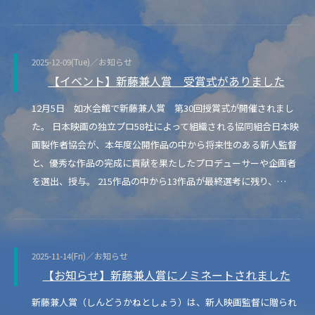
2025-12-09(Tue)／お知らせ
【イベント】新藤兼人賞 受賞式がありました
12月5日 如水会館で新藤兼人賞 第30回授賞式が開催されまし
た。 日本映画の独立プロ58社によって組織される協同組合日本映
画製作者協会が、本年度公開作品の中から将来性のある新人監督
と、優秀な作品の完成に貢献を果たしたプロデューサーや企画者
を選出、授与。 215作品の中から13作品が最終選考に残り、…
2025-11-14(Fri)／お知らせ
【お知らせ】新藤兼人賞にノミネートされました
新藤兼人賞（しんどうかねとしょう）は、新人映画監督に贈られ